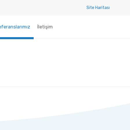
Site Haritası
Skip
to
eferanslarımız
İletişim
content